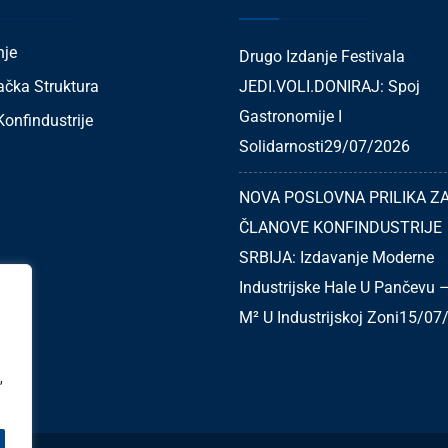
nje
Drugo Izdanje Festivala
ačka Struktura
JEDI.VOLI.DONIRAJ: Spoj
Gastronomije I
onfindustrije
Solidarnosti
29/07/2026
NOVA POSLOVNA PRILIKA Z
ČLANOVE KONFINDUSTRIJE
SRBIJA: Izdavanje Moderne
Industrijske Hale U Pančevu 
M² U Industrijskoj Zoni
15/07
,