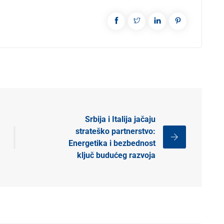
Srbija i Italija jačaju
strateško partnerstvo:
Energetika i bezbednost
ključ budućeg razvoja