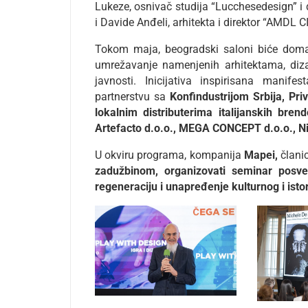
Lukeze, osnivač studija “Lucchesedesign” i
i Davide Anđeli, arhitekta i direktor “AMDL C
Tokom maja, beogradski saloni biće domać
umrežavanje namenjenih arhitektama, dizaj
javnosti. Inicijativa inspirisana manif
partnerstvu sa
Konfindustrijom Srbija, Pr
lokalnim distributerima italijanskih bre
Artefacto d.o.o., MEGA CONCEPT d.o.o., N
U okviru programa, kompanija
Mapei,
članic
zadužbinom, organizovati seminar posvec
regeneraciju i unapređenje kulturnog i isto