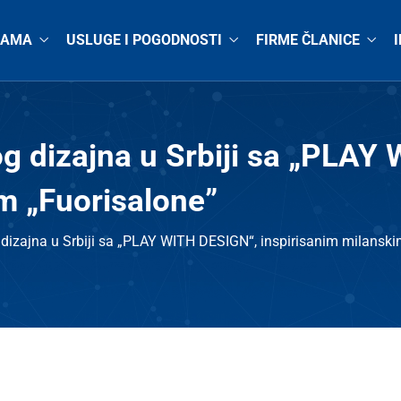
NAMA
USLUGE I POGODNOSTI
FIRME ČLANICE
kog dizajna u Srbiji sa „PLA
m „Fuorisalone”
g dizajna u Srbiji sa „PLAY WITH DESIGN“, inspirisanim milanski