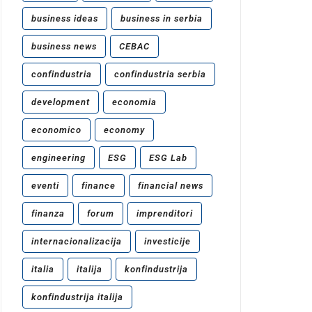
business ideas
business in serbia
business news
CEBAC
confindustria
confindustria serbia
development
economia
economico
economy
engineering
ESG
ESG Lab
eventi
finance
financial news
finanza
forum
imprenditori
internacionalizacija
investicije
italia
italija
konfindustrija
konfindustrija italija