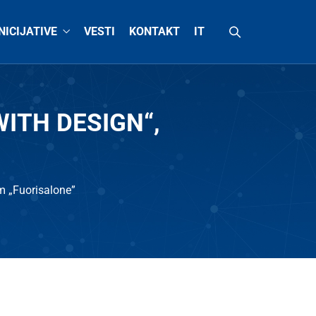
INICIJATIVE
VESTI
KONTAKT
IT
Y WITH DESIGN“,
m „Fuorisalone”