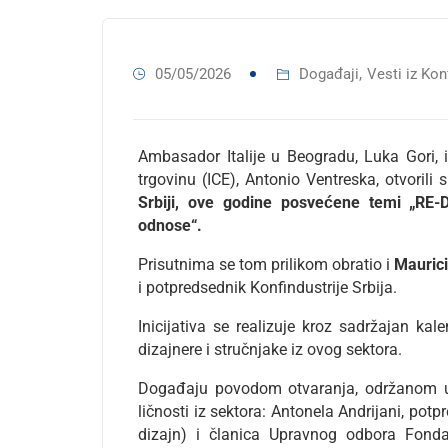
05/05/2026
Događaji
,
Vesti iz Kon
Ambasador Italije u Beogradu, Luka Gori, i 
trgovinu (ICE), Antonio Ventreska, otvorili
Srbiji, ove godine posvećene temi „RE-
odnose“.
Prisutnima se tom prilikom obratio i
Maurici
i potpredsednik Konfindustrije Srbija.
Inicijativa se realizuje kroz sadržajan kale
dizajnere i stručnjake iz ovog sektora.
Događaju povodom otvaranja, održanom u 
ličnosti iz sektora: Antonela Andrijani, potp
dizajn) i članica Upravnog odbora Fonda