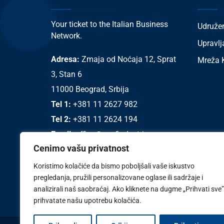
Your ticket to the Italian Business
Udruže
Network.
Upravlj
Adresa:
Zmaja od Noćaja 12, Sprat
Mreža K
3, Stan 6
11000 Beograd, Srbija
Tel 1:
+381 11 2627 982
Tel 2:
+381 11 2624 194
Email:
office@confindustria.rs
Cenimo vašu privatnost
Koristimo kolačiće da bismo poboljšali vaše iskustvo
pregledanja, pružili personalizovane oglase ili sadržaje i
analizirali naš saobraćaj. Ako kliknete na dugme „Prihvati sve”
prihvatate našu upotrebu kolačića.