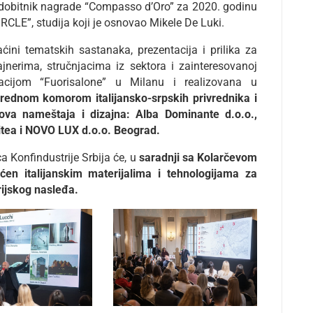
 dobitnik nagrade “Compasso d’Oro” za 2020. godinu
IRCLE”, studija koji je osnovao Mikele De Luki.
ini tematskih sastanaka, prezentacija i prilika za
nerima, stručnjacima iz sektora i zainteresovanoj
estacijom “Fuorisalone” u Milanu i realizovana u
ivrednom komorom italijansko-srpskih privrednika i
ndova nameštaja i dizajna: Alba Dominante d.o.o.,
itea i NOVO LUX d.o.o. Beograd.
a Konfindustrije Srbija će, u
saradnji sa Kolarčevom
́en italijanskim materijalima i tehnologijama za
rijskog nasleđa.