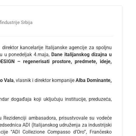
findustrije Srbija
direktor kancelarije Italijanske agencije za spoljnu
 su u ponedeljak 4.maja,
Dane italijanskog dizajna u
DESIGN – regenerisati prostore, predmete, ideje,
o Vala
, vlasnik i direktor kompanije
Alba Dominante,
ndar događaja koji uključuju institucije, preduzeća,
Rezidenciji ambasadora, prisustvovale su vodeće
redsednica ADI (Italijanskog udruženja za industrijski
cije “ADI Collezione Compasso d’Oro”, Frančesko