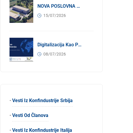
NOVA POSLOVNA PRILIKA ZA ČLANOVE KONFINDUSTRIJE SRBIJA: Izdavanje Moderne Industrijske Hale U Pančevu – 1.200 M² U Industrijskoj Zoni
15/07/2026
Digitalizacija Kao Pokretač Internacionalizacije
08/07/2026
•
Vesti Iz Konfindustrije Srbija
•
Vesti Od Članova
•
Vesti Iz Konfindustrije Italija