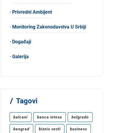
•
Privredni Ambijent
•
Monitoring Zakonodavstva U Srbiji
•
Događaji
•
Galerija
Tagovi
balcani
banca intesa
belgrado
beograd
biznis vesti
business