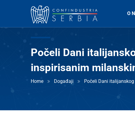
O 
Počeli Dani italijans
inspirisanim milanski
Home
Događaji
Počeli Dani italijansko