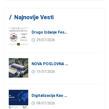
Najnovije Vesti
Drugo Izdanje Festivala JEDI.VOLI.DONIRAJ: Spoj Gastronomije I Solidarnosti
29/07/2026
NOVA POSLOVNA PRILIKA ZA ČLANOVE KONFINDUSTRIJE SRBIJA: Izdavanje Moderne Industrijske Hale U Pančevu – 1.200 M² U Industrijskoj Zoni
15/07/2026
Digitalizacija Kao Pokretač Internacionalizacije
08/07/2026