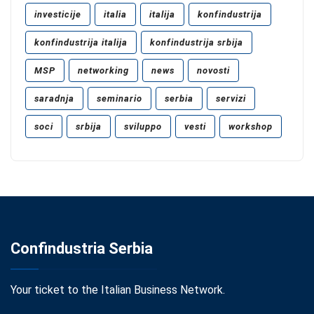
investicije
italia
italija
konfindustrija
konfindustrija italija
konfindustrija srbija
MSP
networking
news
novosti
saradnja
seminario
serbia
servizi
soci
srbija
sviluppo
vesti
workshop
Confindustria Serbia
Your ticket to the Italian Business Network.