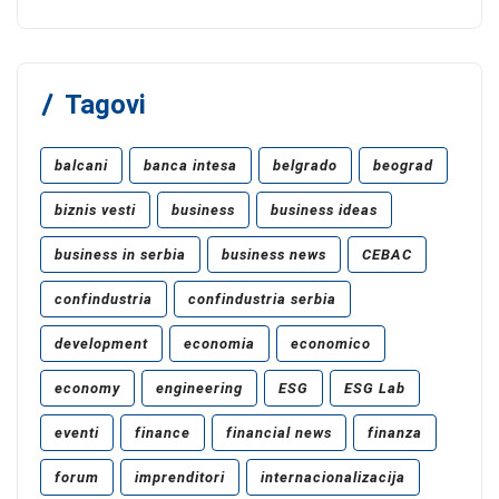
Tagovi
balcani
banca intesa
belgrado
beograd
biznis vesti
business
business ideas
business in serbia
business news
CEBAC
confindustria
confindustria serbia
development
economia
economico
economy
engineering
ESG
ESG Lab
eventi
finance
financial news
finanza
forum
imprenditori
internacionalizacija