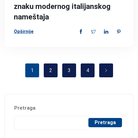
znaku modernog italijanskog
nameštaja
Opširnije
1
2
3
4
Pretraga
Pretraga