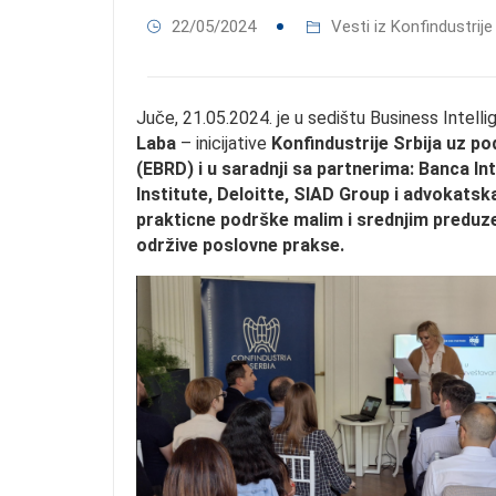
22/05/2024
Vesti iz Konfindustrije 
Juče, 21.05.2024. je u sedištu Business Intell
Laba
– inicijative
Konfindustrije Srbija uz p
(EBRD) i u saradnji sa partnerima: Banca In
Institute, Deloitte, SIAD Group i advokatska
prakticne podrške malim i srednjim preduze
održive poslovne prakse.