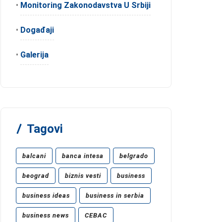
•
Monitoring Zakonodavstva U Srbiji
•
Događaji
•
Galerija
Tagovi
balcani
banca intesa
belgrado
beograd
biznis vesti
business
business ideas
business in serbia
business news
CEBAC