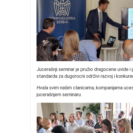
Jucerašnji seminar je pružio dragocene uvide i
standarda za dugorocni održivi razvoj i konkure
Hvala svim našim clanicama, kompanijama ucesn
jucerašnjem seminaru.