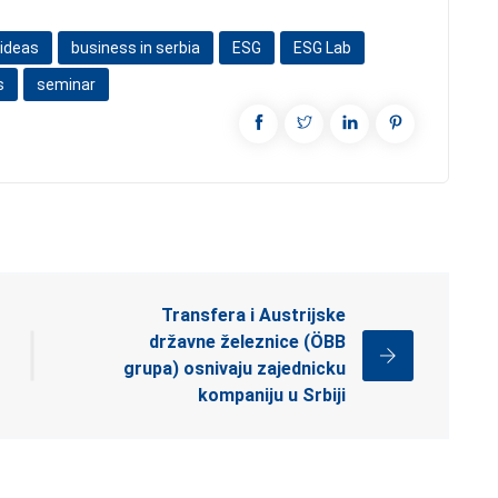
 ideas
business in serbia
ESG
ESG Lab
s
seminar
Transfera i Austrijske
državne železnice (ÖBB
grupa) osnivaju zajednicku
kompaniju u Srbiji