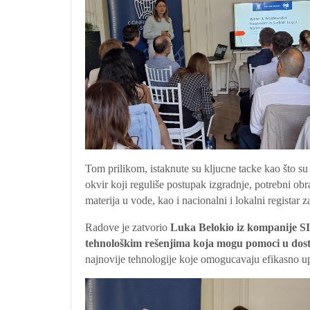
Tom prilikom, istaknute su kljucne tacke kao što su
okvir koji reguliše postupak izgradnje, potrebni obr
materija u vode, kao i nacionalni i lokalni registar 
Radove je zatvorio
Luka Belokio
iz kompanije 
tehnološkim rešenjima koja mogu pomoci u dos
najnovije tehnologije koje omogucavaju efikasno u