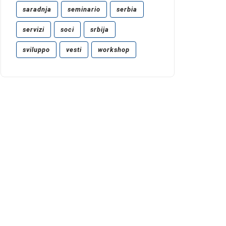
saradnja
seminario
serbia
servizi
soci
srbija
sviluppo
vesti
workshop