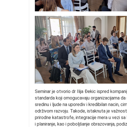
Seminar je otvorio dr Ilija Ðekic ispred kompani
standarda koji omogucavaju organizacijama da ra
sredinu i ljude na uporediv i kredibilan nacin,
održivom razvoju. Takode, istaknuta je važnost 
prirodne katastrofe, integracije mera u vezi s
i planiranje, kao i poboljšanje obrazovanja, pod