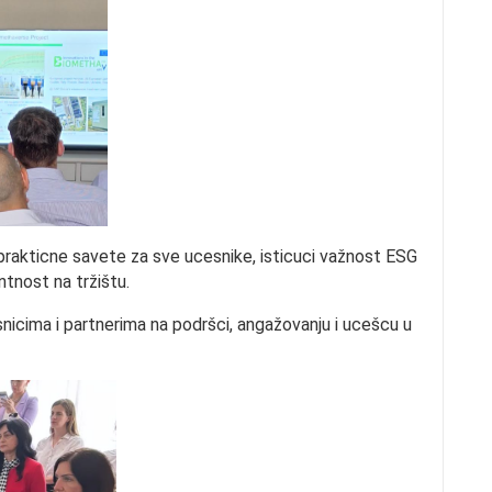
 prakticne savete za sve ucesnike, isticuci važnost ESG
ntnost na tržištu.
icima i partnerima na podršci, angažovanju i ucešcu u