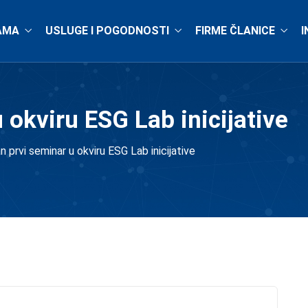
AMA
USLUGE I POGODNOSTI
FIRME ČLANICE
I
 okviru ESG Lab inicijative
n prvi seminar u okviru ESG Lab inicijative