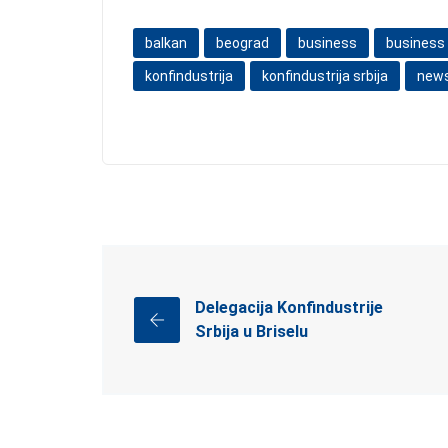
balkan
beograd
business
business
konfindustrija
konfindustrija srbija
new
Delegacija Konfindustrije
Srbija u Briselu