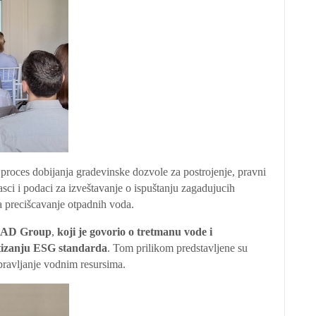
 proces dobijanja gradevinske dozvole za postrojenje, pravni
asci i podaci za izveštavanje o ispuštanju zagadujucih
za precišcavanje otpadnih voda.
SIAD Group
,
koji je govorio o tretmanu vode i
tizanju ESG standarda
. Tom prilikom predstavljene su
pravljanje vodnim resursima.