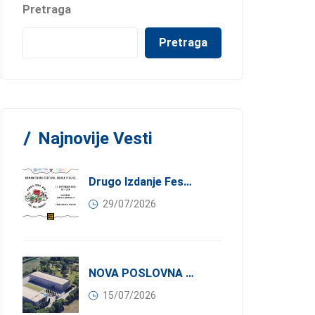
Pretraga
Pretraga
Najnovije Vesti
Drugo Izdanje Festivala JEDI.VOLI.DONIRAJ: Spoj Gastronomije I Solidarnosti
29/07/2026
NOVA POSLOVNA PRILIKA ZA ČLANOVE KONFINDUSTRIJE SRBIJA: Izdavanje Moderne Industrijske Hale U Pančevu – 1.200 M² U Industrijskoj Zoni
15/07/2026