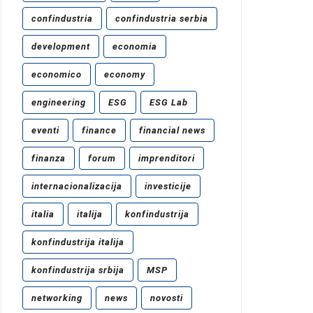
confindustria
confindustria serbia
development
economia
economico
economy
engineering
ESG
ESG Lab
eventi
finance
financial news
finanza
forum
imprenditori
internacionalizacija
investicije
italia
italija
konfindustrija
konfindustrija italija
konfindustrija srbija
MSP
networking
news
novosti