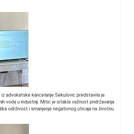
iz advokatske kancelarije Sekulovic predstavila je
h voda u industriji. Mitic je istakla važnost pridržavanja
ška održivost i smanjenje negativnog uticaja na životnu