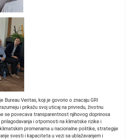
je Bureau Veritas, koji je govorio o znacaju GRI
zumeju i prikažu svoj uticaj na privredu, životnu
 cime se povecava transparentnost njihovog doprinosa
prilagodavanja i otpornosti na klimatske rizike i
a klimatskim promenama u nacionalne politike, strategije
izanje svesti i kapaciteta u vezi sa ublažavanjem i