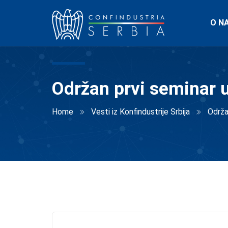
O N
Održan prvi seminar u
Home
Vesti iz Konfindustrije Srbija
Održa