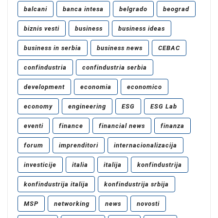
balcani
banca intesa
belgrado
beograd
biznis vesti
business
business ideas
business in serbia
business news
CEBAC
confindustria
confindustria serbia
development
economia
economico
economy
engineering
ESG
ESG Lab
eventi
finance
financial news
finanza
forum
imprenditori
internacionalizacija
investicije
italia
italija
konfindustrija
konfindustrija italija
konfindustrija srbija
MSP
networking
news
novosti