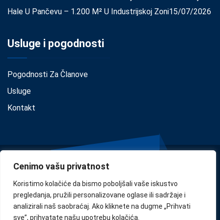
Hale U Pančevu – 1.200 M² U Industrijskoj Zoni
15/07/2026
Usluge i pogodnosti
Pogodnosti Za Članove
Usluge
Kontakt
Cenimo vašu privatnost
Koristimo kolačiće da bismo poboljšali vaše iskustvo
pregledanja, pružili personalizovane oglase ili sadržaje i
analizirali naš saobraćaj. Ako kliknete na dugme „Prihvati
Privacy
•
Cookie Policy
•
Disclaimer
sve”, prihvatate našu upotrebu kolačića.