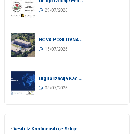
Drugo Izdanje Festivala JEDI.VOLI.DONIRAJ: Spoj Gastronomije I Solidarnosti
29/07/2026
NOVA POSLOVNA PRILIKA ZA ČLANOVE KONFINDUSTRIJE SRBIJA: Izdavanje Moderne Industrijske Hale U Pančevu – 1.200 M² U Industrijskoj Zoni
15/07/2026
Digitalizacija Kao Pokretač Internacionalizacije
08/07/2026
•
Vesti Iz Konfindustrije Srbija