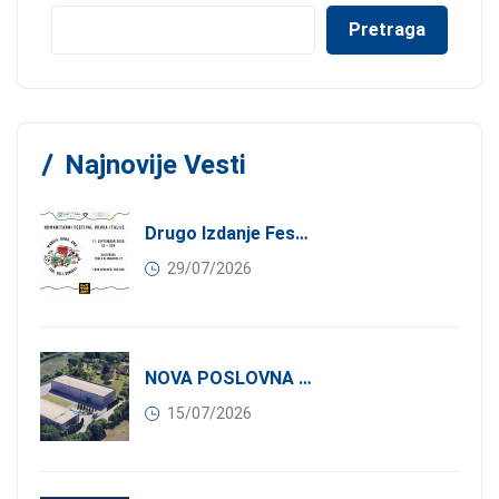
Pretraga
Najnovije Vesti
Drugo Izdanje Festivala JEDI.VOLI.DONIRAJ: Spoj Gastronomije I Solidarnosti
29/07/2026
NOVA POSLOVNA PRILIKA ZA ČLANOVE KONFINDUSTRIJE SRBIJA: Izdavanje Moderne Industrijske Hale U Pančevu – 1.200 M² U Industrijskoj Zoni
15/07/2026