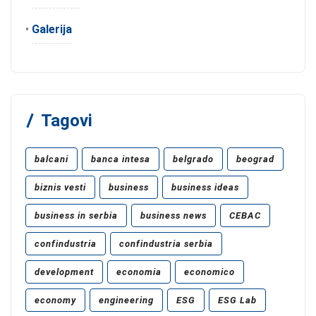
•
Galerija
Tagovi
balcani
banca intesa
belgrado
beograd
biznis vesti
business
business ideas
business in serbia
business news
CEBAC
confindustria
confindustria serbia
development
economia
economico
economy
engineering
ESG
ESG Lab