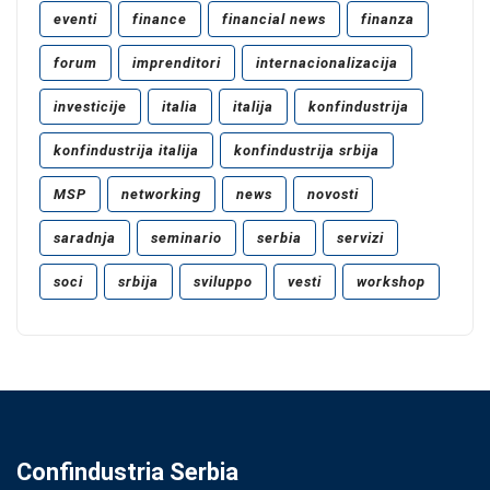
eventi
finance
financial news
finanza
forum
imprenditori
internacionalizacija
investicije
italia
italija
konfindustrija
konfindustrija italija
konfindustrija srbija
MSP
networking
news
novosti
saradnja
seminario
serbia
servizi
soci
srbija
sviluppo
vesti
workshop
Confindustria Serbia