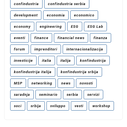
confindustria
confindustria serbia
development
economia
economico
economy
engineering
ESG
ESG Lab
eventi
finance
financial news
finanza
forum
imprenditori
internacionalizacija
investicije
italia
italija
konfindustrija
konfindustrija italija
konfindustrija srbija
MSP
networking
news
novosti
saradnja
seminario
serbia
servizi
soci
srbija
sviluppo
vesti
workshop