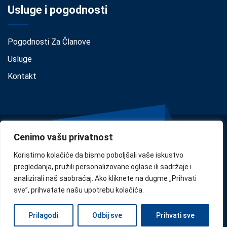
Usluge i pogodnosti
Pogodnosti Za Članove
Usluge
Kontakt
Cenimo vašu privatnost
Koristimo kolačiće da bismo poboljšali vaše iskustvo
pregledanja, pružili personalizovane oglase ili sadržaje i
analizirali naš saobraćaj. Ako kliknete na dugme „Prihvati
Privacy
•
Cookie Policy
•
Disclaimer
sve”, prihvatate našu upotrebu kolačića.
Copyright © 2024
Confindustria Serbia
. Designed by
Zoe
Prilagodi
Odbij sve
Prihvati sve
Milano