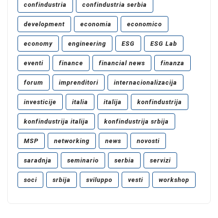
confindustria
confindustria serbia
development
economia
economico
economy
engineering
ESG
ESG Lab
eventi
finance
financial news
finanza
forum
imprenditori
internacionalizacija
investicije
italia
italija
konfindustrija
konfindustrija italija
konfindustrija srbija
MSP
networking
news
novosti
saradnja
seminario
serbia
servizi
soci
srbija
sviluppo
vesti
workshop