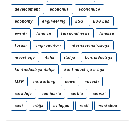
development
economia
economico
economy
engineering
ESG
ESG Lab
eventi
finance
financial news
finanza
forum
imprenditori
internacionalizacija
investicije
italia
italija
konfindustrija
konfindustrija italija
konfindustrija srbija
MSP
networking
news
novosti
saradnja
seminario
serbia
servizi
soci
srbija
sviluppo
vesti
workshop