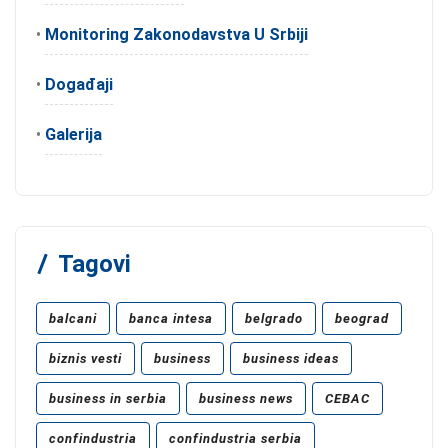
•
Monitoring Zakonodavstva U Srbiji
•
Događaji
•
Galerija
Tagovi
balcani
banca intesa
belgrado
beograd
biznis vesti
business
business ideas
business in serbia
business news
CEBAC
confindustria
confindustria serbia