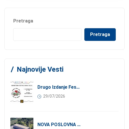
Pretraga
Pretraga
Najnovije Vesti
Drugo Izdanje Festivala JEDI.VOLI.DONIRAJ: Spoj Gastronomije I Solidarnosti
29/07/2026
NOVA POSLOVNA PRILIKA ZA ČLANOVE KONFINDUSTRIJE SRBIJA: Izdavanje Moderne Industrijske Hale U Pančevu – 1.200 M² U Industrijskoj Zoni