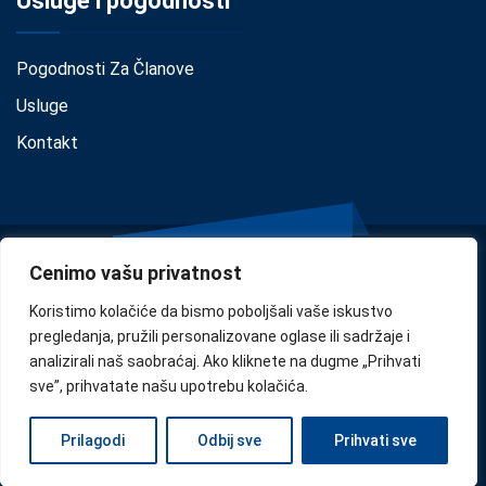
Usluge i pogodnosti
Pogodnosti Za Članove
Usluge
Kontakt
Cenimo vašu privatnost
Koristimo kolačiće da bismo poboljšali vaše iskustvo
pregledanja, pružili personalizovane oglase ili sadržaje i
analizirali naš saobraćaj. Ako kliknete na dugme „Prihvati
Privacy
•
Cookie Policy
•
Disclaimer
sve”, prihvatate našu upotrebu kolačića.
Copyright © 2024
Confindustria Serbia
. Designed by
Zoe
Prilagodi
Odbij sve
Prihvati sve
Milano