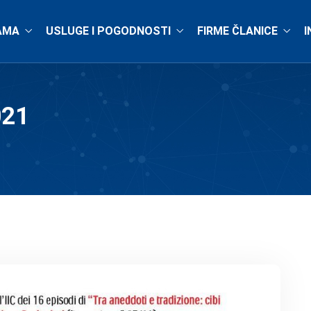
AMA
USLUGE I POGODNOSTI
FIRME ČLANICE
I
021