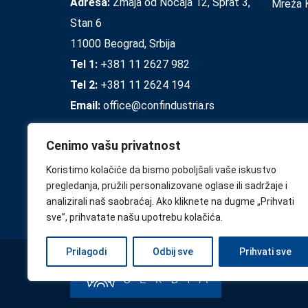
Adresa:
Zmaja od Noćaja 12, Sprat 3,
Mreža K
Stan 6
11000 Beograd, Srbija
Tel 1:
+381 11 2627 982
Tel 2:
+381 11 2624 194
Email:
office@confindustria.rs
Cenimo vašu privatnost
Koristimo kolačiće da bismo poboljšali vaše iskustvo
pregledanja, pružili personalizovane oglase ili sadržaje i
analizirali naš saobraćaj. Ako kliknete na dugme „Prihvati
sve”, prihvatate našu upotrebu kolačića.
Prilagodi
Odbij sve
Prihvati sve