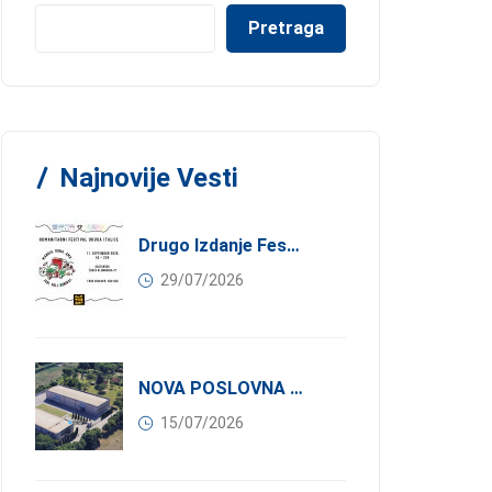
Pretraga
Najnovije Vesti
Drugo Izdanje Festivala JEDI.VOLI.DONIRAJ: Spoj Gastronomije I Solidarnosti
29/07/2026
NOVA POSLOVNA PRILIKA ZA ČLANOVE KONFINDUSTRIJE SRBIJA: Izdavanje Moderne Industrijske Hale U Pančevu – 1.200 M² U Industrijskoj Zoni
15/07/2026