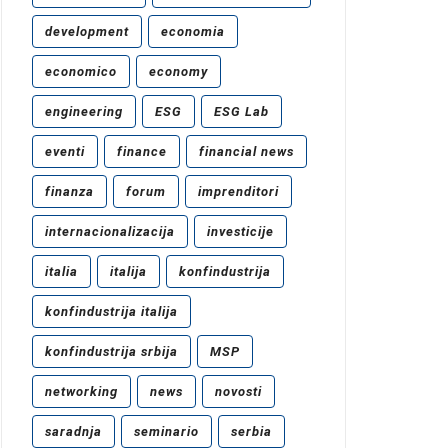
development
economia
economico
economy
engineering
ESG
ESG Lab
eventi
finance
financial news
finanza
forum
imprenditori
internacionalizacija
investicije
italia
italija
konfindustrija
konfindustrija italija
konfindustrija srbija
MSP
networking
news
novosti
saradnja
seminario
serbia