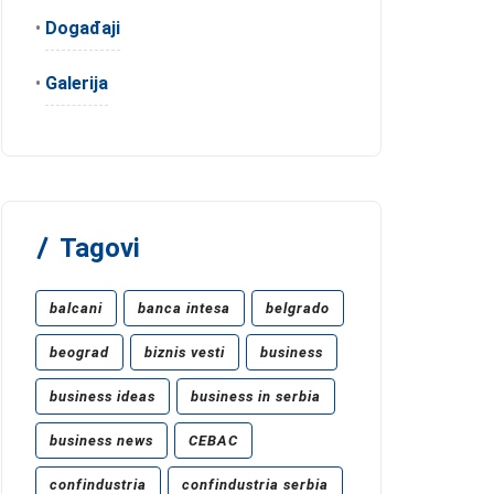
•
Događaji
•
Galerija
Tagovi
balcani
banca intesa
belgrado
beograd
biznis vesti
business
business ideas
business in serbia
business news
CEBAC
confindustria
confindustria serbia