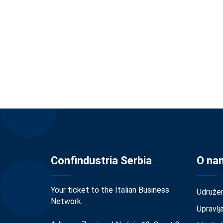
Confindustria Serbia
O na
Your ticket to the Italian Business
Udruže
Network.
Upravlj