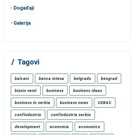
•
Događaji
•
Galerija
Tagovi
balcani
banca intesa
belgrado
beograd
biznis vesti
business
business ideas
business in serbia
business news
CEBAC
confindustria
confindustria serbia
development
economia
economico