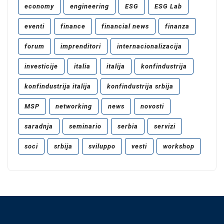
economy
engineering
ESG
ESG Lab
eventi
finance
financial news
finanza
forum
imprenditori
internacionalizacija
investicije
italia
italija
konfindustrija
konfindustrija italija
konfindustrija srbija
MSP
networking
news
novosti
saradnja
seminario
serbia
servizi
soci
srbija
sviluppo
vesti
workshop