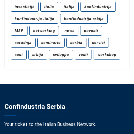
investicije
italia
italija
konfindustrija
konfindustrija italija
konfindustrija srbija
MSP
networking
news
novosti
saradnja
seminario
serbia
servizi
soci
srbija
sviluppo
vesti
workshop
Confindustria Serbia
Your ticket to the Italian Business Network.