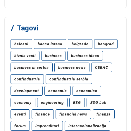
Tagovi
balcani
banca intesa
belgrado
beograd
biznis vesti
business
business ideas
business in serbia
business news
CEBAC
confindustria
confindustria serbia
development
economia
economico
economy
engineering
ESG
ESG Lab
eventi
finance
financial news
finanza
forum
imprenditori
internacionalizacija