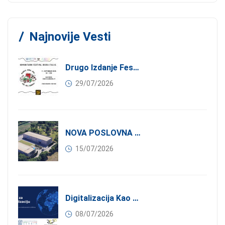
Najnovije Vesti
Drugo Izdanje Festivala JEDI.VOLI.DONIRAJ: Spoj Gastronomije I Solidarnosti
29/07/2026
NOVA POSLOVNA PRILIKA ZA ČLANOVE KONFINDUSTRIJE SRBIJA: Izdavanje Moderne Industrijske Hale U Pančevu – 1.200 M² U Industrijskoj Zoni
15/07/2026
Digitalizacija Kao Pokretač Internacionalizacije
08/07/2026