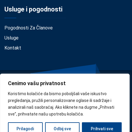
Usluge i pogodnosti
Pogodnosti Za Članove
Usluge
Kontakt
Cenimo vašu privatnost
Koristimo kolačiće da bismo poboljšali vaše iskustvo
pregledanja, pružili personalizovane oglase ili sadržaje i
analizirali naš saobraćaj. Ako kliknete na dugme „Prihvati
Privacy
•
Cookie Policy
•
Disclaimer
sve”, prihvatate našu upotrebu kolačića.
Copyright © 2024
Confindustria Serbia
. Designed by
Zoe
Prilagodi
Odbij sve
Prihvati sve
Milano