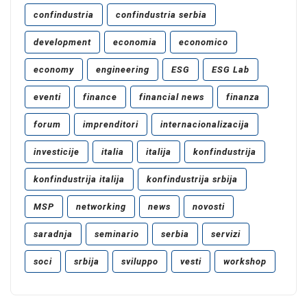
confindustria
confindustria serbia
development
economia
economico
economy
engineering
ESG
ESG Lab
eventi
finance
financial news
finanza
forum
imprenditori
internacionalizacija
investicije
italia
italija
konfindustrija
konfindustrija italija
konfindustrija srbija
MSP
networking
news
novosti
saradnja
seminario
serbia
servizi
soci
srbija
sviluppo
vesti
workshop