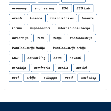
economy
engineering
ESG
ESG Lab
eventi
finance
financial news
finanza
forum
imprenditori
internacionalizacija
investicije
italia
italija
konfindustrija
konfindustrija italija
konfindustrija srbija
MSP
networking
news
novosti
saradnja
seminario
serbia
servizi
soci
srbija
sviluppo
vesti
workshop