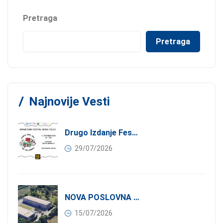
Pretraga
Pretraga
Najnovije Vesti
Drugo Izdanje Festivala JEDI.VOLI.DONIRAJ: Spoj Gastronomije I Solidarnosti
29/07/2026
NOVA POSLOVNA PRILIKA ZA ČLANOVE KONFINDUSTRIJE SRBIJA: Izdavanje Moderne Industrijske Hale U Pančevu – 1.200 M² U Industrijskoj Zoni
15/07/2026