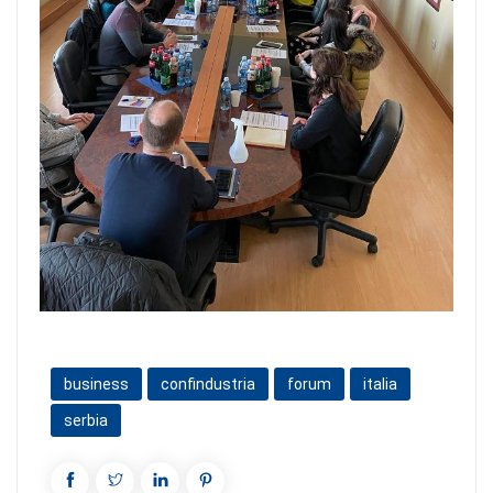
business
confindustria
forum
italia
serbia