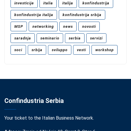
investicije
italia
italija
konfindustrija
konfindustrija italija
konfindustrija srbija
MSP
networking
news
novosti
saradnja
seminario
serbia
servizi
soci
srbija
sviluppo
vesti
workshop
Confindustria Serbia
Your ticket to the Italian Business Network.