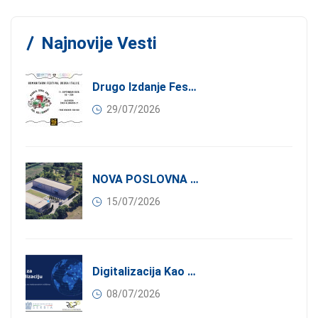
Najnovije Vesti
Drugo Izdanje Festivala JEDI.VOLI.DONIRAJ: Spoj Gastronomije I Solidarnosti
29/07/2026
NOVA POSLOVNA PRILIKA ZA ČLANOVE KONFINDUSTRIJE SRBIJA: Izdavanje Moderne Industrijske Hale U Pančevu – 1.200 M² U Industrijskoj Zoni
15/07/2026
Digitalizacija Kao Pokretač Internacionalizacije
08/07/2026