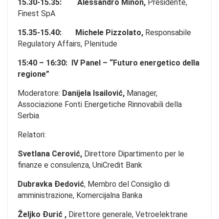
15.30-15.35:
Alessandro Minon,
Presidente,
Finest SpA
15.35-15.40:
Michele Pizzolato,
Responsabile
Regulatory Affairs, Plenitude
15:40 – 16:30:
IV Panel – “Futuro energetico della
regione”
Moderatore:
Danijela Isailović,
Manager,
Associazione Fonti Energetiche Rinnovabili della
Serbia
Relatori:
Svetlana Cerović,
Direttore Dipartimento per le
finanze e consulenza, UniCredit Bank
Dubravka Đedović
, Membro del Consiglio di
amministrazione, Komercijalna Banka
Željko Đurić ,
Direttore generale, Vetroelektrane