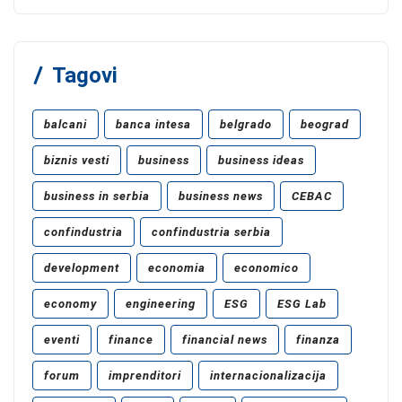
Tagovi
balcani
banca intesa
belgrado
beograd
biznis vesti
business
business ideas
business in serbia
business news
CEBAC
confindustria
confindustria serbia
development
economia
economico
economy
engineering
ESG
ESG Lab
eventi
finance
financial news
finanza
forum
imprenditori
internacionalizacija