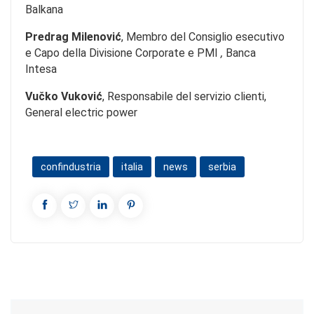
Balkana
Predrag Milenović
,
Membro
del Consiglio esecutivo
e Capo della Divisione Corporate e PMI
,
Banca
Intesa
Vučko Vuković
, Responsabile del servizio clienti,
General electric power
confindustria
italia
news
serbia