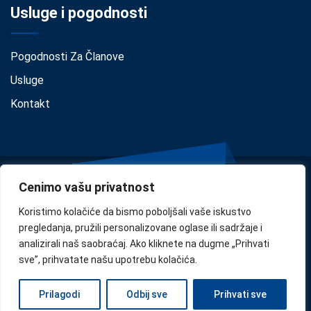
Usluge i pogodnosti
Pogodnosti Za Članove
Usluge
Kontakt
Cenimo vašu privatnost
Koristimo kolačiće da bismo poboljšali vaše iskustvo
pregledanja, pružili personalizovane oglase ili sadržaje i
analizirali naš saobraćaj. Ako kliknete na dugme „Prihvati
Privacy
•
Cookie Policy
•
Disclaimer
sve”, prihvatate našu upotrebu kolačića.
Copyright © 2024
Confindustria Serbia
. Designed by
Zoe
Prilagodi
Odbij sve
Prihvati sve
Milano