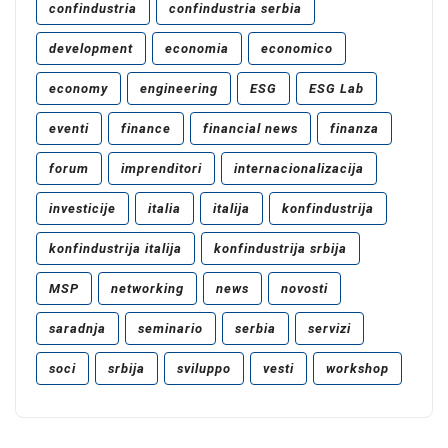
confindustria
confindustria serbia
development
economia
economico
economy
engineering
ESG
ESG Lab
eventi
finance
financial news
finanza
forum
imprenditori
internacionalizacija
investicije
italia
italija
konfindustrija
konfindustrija italija
konfindustrija srbija
MSP
networking
news
novosti
saradnja
seminario
serbia
servizi
soci
srbija
sviluppo
vesti
workshop