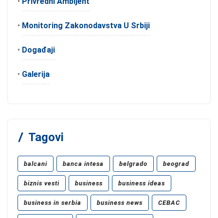
•
Privredni Ambijent
•
Monitoring Zakonodavstva U Srbiji
•
Događaji
•
Galerija
Tagovi
balcani
banca intesa
belgrado
beograd
biznis vesti
business
business ideas
business in serbia
business news
CEBAC