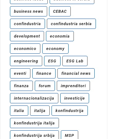
business news
CEBAC
confindustria
confindustria serbia
development
economia
economico
economy
engineering
ESG
ESG Lab
eventi
finance
financial news
finanza
forum
imprenditori
internacionalizacija
investicije
italia
italija
konfindustrija
konfindustrija italija
konfindustrija srbija
MSP