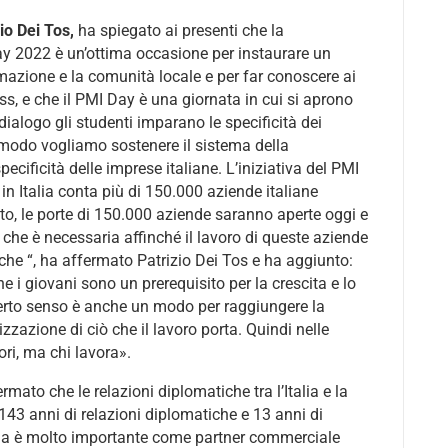
io Dei Tos,
ha spiegato ai presenti che la
ay 2022 è un’ottima occasione per instaurare un
rmazione e la comunità locale e per far conoscere ai
ss, e che il PMI Day è una giornata in cui si aprono
 dialogo gli studenti imparano le specificità dei
o modo vogliamo sostenere il sistema della
ecificità delle imprese italiane. L’iniziativa del PMI
 in Italia conta più di 150.000 aziende italiane
nto, le porte di 150.000 aziende saranno aperte oggi e
 che è necessaria affinché il lavoro di queste aziende
che “, ha affermato Patrizio Dei Tos e ha aggiunto:
e i giovani sono un prerequisito per la crescita e lo
 certo senso è anche un modo per raggiungere la
lizzazione di ciò che il lavoro porta. Quindi nelle
ri, ma chi lavora».
ermato che le relazioni diplomatiche tra l’Italia e la
43 anni di relazioni diplomatiche e 13 anni di
alia è molto importante come partner commerciale