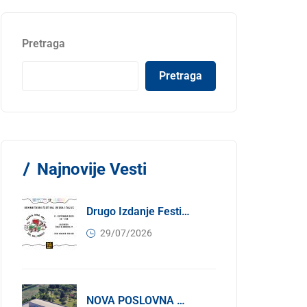
Pretraga
Pretraga
Najnovije Vesti
Drugo Izdanje Festivala JEDI.VOLI.DONIRAJ: Spoj Gastronomije I Solidarnosti
29/07/2026
NOVA POSLOVNA PRILIKA ZA ČLANOVE KONFINDUSTRIJE SRBIJA: Izdavanje Moderne Industrijske Hale U Pančevu – 1.200 M² U Industrijskoj Zoni