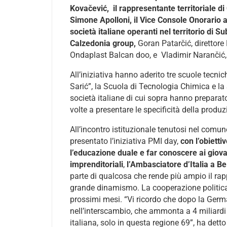
Kovačević, il rappresentante territoriale di
Simone Apolloni, il Vice Console Onorario a
società italiane operanti nel territorio di 
Calzedonia group,
Goran Patarčić, direttore
Ondaplast Balcan doo, e Vladimir Narančić,
All’iniziativa hanno aderito tre scuole tecni
Sarić”, la Scuola di Tecnologia Chimica e la 
società italiane di cui sopra hanno preparato
volte a presentare le specificità della produz
All’incontro istituzionale tenutosi nel comu
presentato l’iniziativa PMI day,
con l’obiett
l’educazione duale e far conoscere ai giova
imprenditoriali
,
l’Ambasciatore d’Italia a B
parte di qualcosa che rende più ampio il rapp
grande dinamismo. La cooperazione politica
prossimi mesi. “Vi ricordo che dopo la Germa
nell’interscambio, che ammonta a 4 miliardi 
italiana, solo in questa regione 69”, ha dett