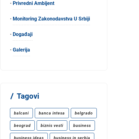
•
Privredni Ambijent
•
Monitoring Zakonodavstva U Srbiji
•
Događaji
•
Galerija
Tagovi
balcani
banca intesa
belgrado
beograd
biznis vesti
business
business ideas
business in serbia