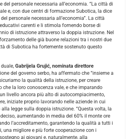
e del personale necessaria all’economia. “La città di
uale e, con due centri di formazione Subotica, la dice
tà del personale necessaria all’economia”. La città
i educativi carenti e li stimola fornendo borse di
nnio di istruzione attraverso la doppia istruzione. Nel
forzamento delle già buone relazioni tra i nostri due
ittà di Subotica ha fortemente sostenuto questo
e duale,
Gabrijela Grujić, nominata direttore
sione del governo serbo, ha affermato che “insieme a
curiamo la qualità della istruzione, per creare
to che la loro conoscenza vale, e che imparando
 un livello ancora più alto di autocompiacimento,
iere, iniziate proprio lavorando nelle aziende in cui
lla legge sulla doppia istruzione. “Questa volta, la
ù deciso, aumentando in media del 60% il monte ore
tando l’accreditamento, garantendo la qualità a tutti i
ori, una migliore e più forte cooperazione con i
 sostegno ai giovani e, naturalmente, alla