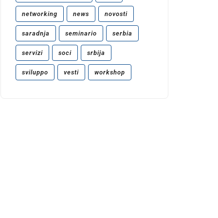
networking
news
novosti
saradnja
seminario
serbia
servizi
soci
srbija
sviluppo
vesti
workshop