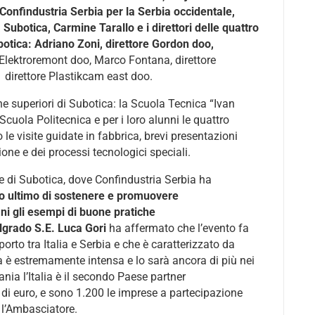
 Confindustria Serbia per la Serbia occidentale,
 Subotica, Carmine Tarallo e i direttori
delle quattro
Subotica: Adriano Zoni, direttore Gordon doo,
 Elektroremont doo, Marco Fontana, direttore
 direttore Plastikcam east doo.
che superiori di Subotica: la Scuola Tecnica “Ivan
Scuola Politecnica e per i loro alunni le quattro
 le visite guidate in fabbrica, brevi presentazioni
ione e dei processi tecnologici speciali.
ne di Subotica, dove Confindustria Serbia ha
ivo ultimo di sostenere e promuovere
ni gli esempi di buone pratiche
elgrado S.E. Luca Gori
ha affermato che l’evento fa
orto tra Italia e Serbia e che è caratterizzato da
 è estremamente intensa e lo sarà ancora di più nei
nia l’Italia è il secondo Paese partner
di euro, e sono 1.200 le imprese a partecipazione
o l’Ambasciatore.