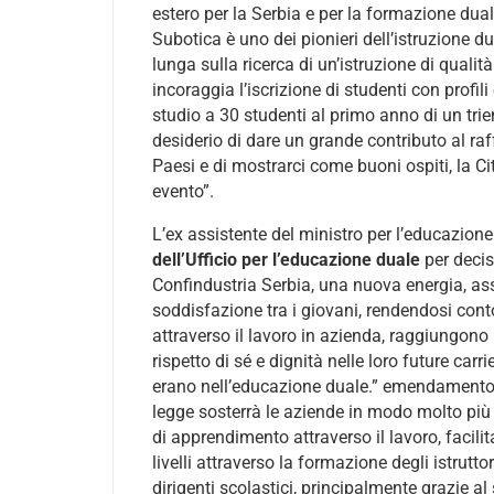
estero per la Serbia e per la formazione dual
Subotica è uno dei pionieri dell’istruzione d
lunga sulla ricerca di un’istruzione di quali
incoraggia l’iscrizione di studenti con profil
studio a 30 studenti al primo anno di un trie
desiderio di dare un grande contributo al raf
Paesi e di mostrarci come buoni ospiti, la C
evento”.
L’ex assistente del ministro per l’educazion
dell’Ufficio per l’educazione duale
per deci
Confindustria Serbia, una nuova energia, assi
soddisfazione tra i giovani, rendendosi con
attraverso il lavoro in azienda, raggiungono
rispetto di sé e dignità nelle loro future carr
erano nell’educazione duale.” emendamento a
legge sosterrà le aziende in modo molto pi
di apprendimento attraverso il lavoro, facili
livelli attraverso la formazione degli istrutt
dirigenti scolastici, principalmente grazie al