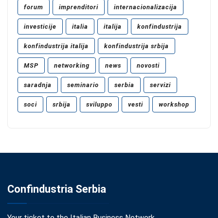
forum
imprenditori
internacionalizacija
investicije
italia
italija
konfindustrija
konfindustrija italija
konfindustrija srbija
MSP
networking
news
novosti
saradnja
seminario
serbia
servizi
soci
srbija
sviluppo
vesti
workshop
Confindustria Serbia
Your ticket to the Italian Business Network.