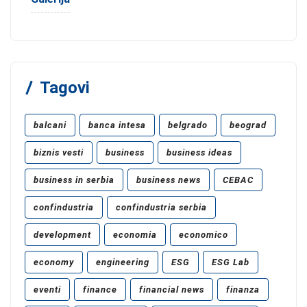
Tagovi
balcani
banca intesa
belgrado
beograd
biznis vesti
business
business ideas
business in serbia
business news
CEBAC
confindustria
confindustria serbia
development
economia
economico
economy
engineering
ESG
ESG Lab
eventi
finance
financial news
finanza