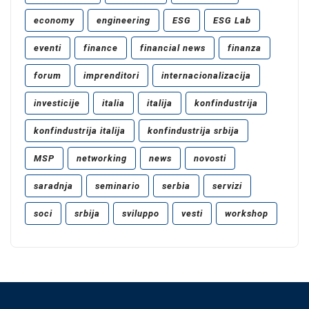
economy
engineering
ESG
ESG Lab
eventi
finance
financial news
finanza
forum
imprenditori
internacionalizacija
investicije
italia
italija
konfindustrija
konfindustrija italija
konfindustrija srbija
MSP
networking
news
novosti
saradnja
seminario
serbia
servizi
soci
srbija
sviluppo
vesti
workshop