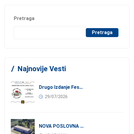
Pretraga
Pretraga
Najnovije Vesti
Drugo Izdanje Festivala JEDI.VOLI.DONIRAJ: Spoj Gastronomije I Solidarnosti
29/07/2026
NOVA POSLOVNA PRILIKA ZA ČLANOVE KONFINDUSTRIJE SRBIJA: Izdavanje Moderne Industrijske Hale U Pančevu – 1.200 M² U Industrijskoj Zoni