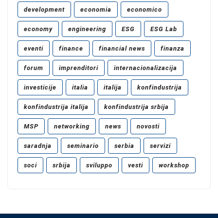
development
economia
economico
economy
engineering
ESG
ESG Lab
eventi
finance
financial news
finanza
forum
imprenditori
internacionalizacija
investicije
italia
italija
konfindustrija
konfindustrija italija
konfindustrija srbija
MSP
networking
news
novosti
saradnja
seminario
serbia
servizi
soci
srbija
sviluppo
vesti
workshop