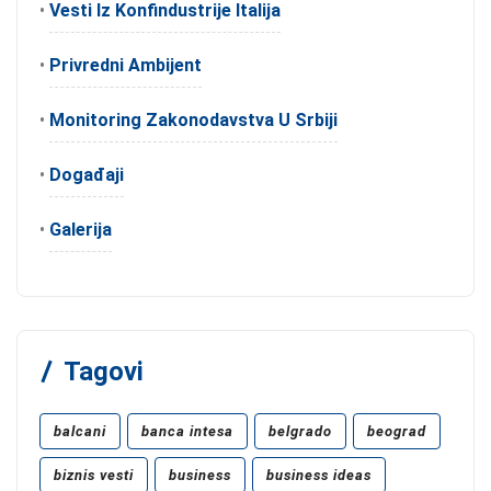
•
Vesti Iz Konfindustrije Italija
•
Privredni Ambijent
•
Monitoring Zakonodavstva U Srbiji
•
Događaji
•
Galerija
Tagovi
balcani
banca intesa
belgrado
beograd
biznis vesti
business
business ideas