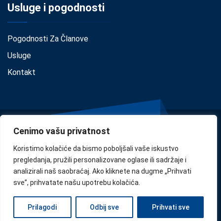
Usluge i pogodnosti
Pogodnosti Za Članove
Usluge
Kontakt
Cenimo vašu privatnost
Koristimo kolačiće da bismo poboljšali vaše iskustvo
pregledanja, pružili personalizovane oglase ili sadržaje i
analizirali naš saobraćaj. Ako kliknete na dugme „Prihvati
Privacy
•
Cookie Policy
•
Disclaimer
sve”, prihvatate našu upotrebu kolačića.
Copyright © 2024
Confindustria Serbia
. Designed by
Zoe
Prilagodi
Odbij sve
Prihvati sve
Milano