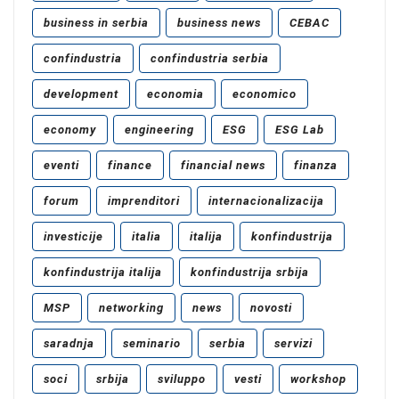
business in serbia
business news
CEBAC
confindustria
confindustria serbia
development
economia
economico
economy
engineering
ESG
ESG Lab
eventi
finance
financial news
finanza
forum
imprenditori
internacionalizacija
investicije
italia
italija
konfindustrija
konfindustrija italija
konfindustrija srbija
MSP
networking
news
novosti
saradnja
seminario
serbia
servizi
soci
srbija
sviluppo
vesti
workshop