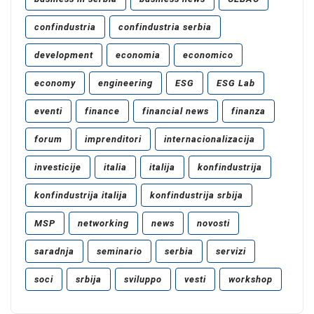
confindustria
confindustria serbia
development
economia
economico
economy
engineering
ESG
ESG Lab
eventi
finance
financial news
finanza
forum
imprenditori
internacionalizacija
investicije
italia
italija
konfindustrija
konfindustrija italija
konfindustrija srbija
MSP
networking
news
novosti
saradnja
seminario
serbia
servizi
soci
srbija
sviluppo
vesti
workshop