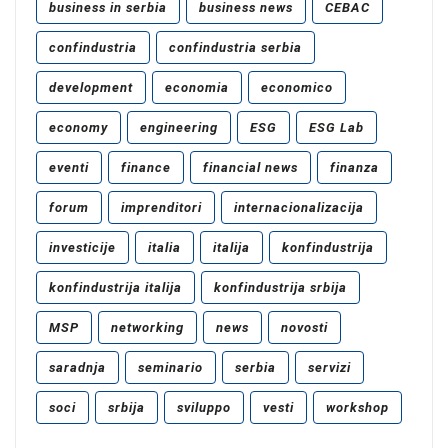
business in serbia
business news
CEBAC
confindustria
confindustria serbia
development
economia
economico
economy
engineering
ESG
ESG Lab
eventi
finance
financial news
finanza
forum
imprenditori
internacionalizacija
investicije
italia
italija
konfindustrija
konfindustrija italija
konfindustrija srbija
MSP
networking
news
novosti
saradnja
seminario
serbia
servizi
soci
srbija
sviluppo
vesti
workshop