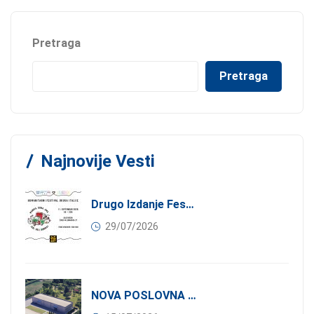
Pretraga
Pretraga
Najnovije Vesti
Drugo Izdanje Festivala JEDI.VOLI.DONIRAJ: Spoj Gastronomije I Solidarnosti
29/07/2026
NOVA POSLOVNA PRILIKA ZA ČLANOVE KONFINDUSTRIJE SRBIJA: Izdavanje Moderne Industrijske Hale U Pančevu – 1.200 M² U Industrijskoj Zoni