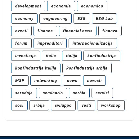
development
economia
economico
economy
engineering
ESG
ESG Lab
eventi
finance
financial news
finanza
forum
imprenditori
internacionalizacija
investicije
italia
italija
konfindustrija
konfindustrija italija
konfindustrija srbija
MSP
networking
news
novosti
saradnja
seminario
serbia
servizi
soci
srbija
sviluppo
vesti
workshop