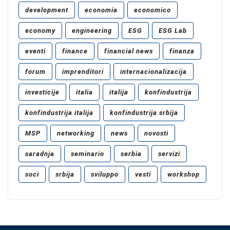
development
economia
economico
economy
engineering
ESG
ESG Lab
eventi
finance
financial news
finanza
forum
imprenditori
internacionalizacija
investicije
italia
italija
konfindustrija
konfindustrija italija
konfindustrija srbija
MSP
networking
news
novosti
saradnja
seminario
serbia
servizi
soci
srbija
sviluppo
vesti
workshop