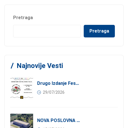
Pretraga
Pretraga
Najnovije Vesti
Drugo Izdanje Festivala JEDI.VOLI.DONIRAJ: Spoj Gastronomije I Solidarnosti
29/07/2026
NOVA POSLOVNA PRILIKA ZA ČLANOVE KONFINDUSTRIJE SRBIJA: Izdavanje Moderne Industrijske Hale U Pančevu – 1.200 M² U Industrijskoj Zoni