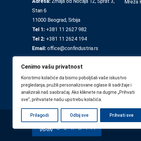
Adresa:
Zmaja od Noćaja 12, Sprat 3,
Mreža K
Stan 6
11000 Beograd, Srbija
Tel 1:
+381 11 2627 982
Tel 2:
+381 11 2624 194
Email:
office@confindustria.rs
Cenimo vašu privatnost
Koristimo kolačiće da bismo poboljšali vaše iskustvo
pregledanja, pružili personalizovane oglase ili sadržaje i
analizirali naš saobraćaj. Ako kliknete na dugme „Prihvati
sve”, prihvatate našu upotrebu kolačića.
Prilagodi
Odbij sve
Prihvati sve