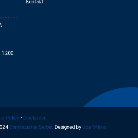
Kontakt
A
– 1.200
ie Policy
•
Disclaimer
2024
Confindustria Serbia
. Designed by
Zoe Milano