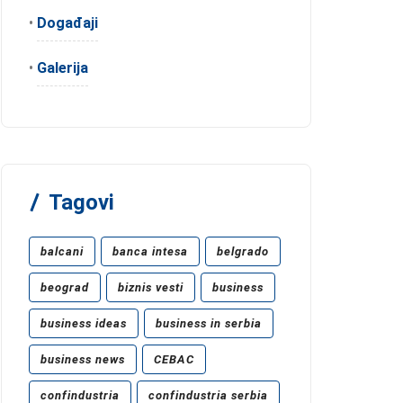
•
Događaji
•
Galerija
Tagovi
balcani
banca intesa
belgrado
beograd
biznis vesti
business
business ideas
business in serbia
business news
CEBAC
confindustria
confindustria serbia