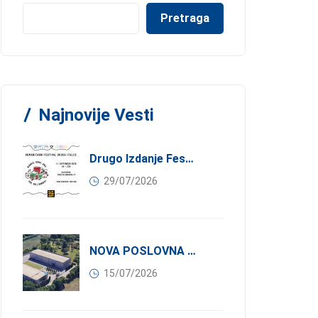
Pretraga
Najnovije Vesti
Drugo Izdanje Festivala JEDI.VOLI.DONIRAJ: Spoj Gastronomije I Solidarnosti
29/07/2026
NOVA POSLOVNA PRILIKA ZA ČLANOVE KONFINDUSTRIJE SRBIJA: Izdavanje Moderne Industrijske Hale U Pančevu – 1.200 M² U Industrijskoj Zoni
15/07/2026