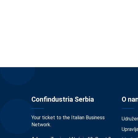
Confindustria Serbia
O na
Your ticket to the Italian Business
Udruže
Network.
Upravlj