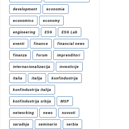
development
economia
economico
economy
engineering
ESG
ESG Lab
eventi
finance
financial news
finanza
forum
imprenditori
internacionalizacija
investicije
italia
italija
konfindustrija
konfindustrija italija
konfindustrija srbija
MSP
networking
news
novosti
saradnja
seminario
serbia