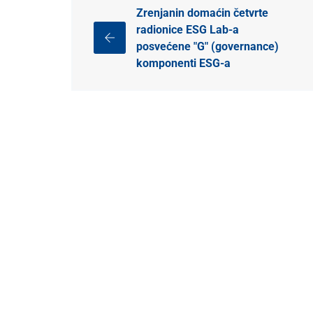
Zrenjanin domaćin četvrte
radionice ESG Lab-a
posvećene "G" (governance)
komponenti ESG-a