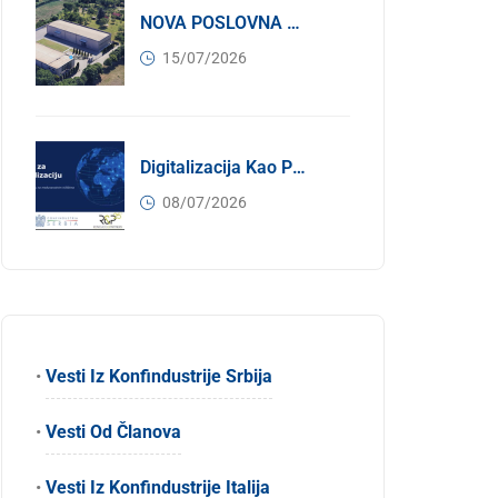
NOVA POSLOVNA PRILIKA ZA ČLANOVE KONFINDUSTRIJE SRBIJA: Izdavanje Moderne Industrijske Hale U Pančevu – 1.200 M² U Industrijskoj Zoni
15/07/2026
Digitalizacija Kao Pokretač Internacionalizacije
08/07/2026
•
Vesti Iz Konfindustrije Srbija
•
Vesti Od Članova
•
Vesti Iz Konfindustrije Italija