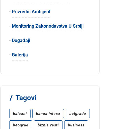
•
Privredni Ambijent
•
Monitoring Zakonodavstva U Srbiji
•
Događaji
•
Galerija
Tagovi
balcani
banca intesa
belgrado
beograd
biznis vesti
business