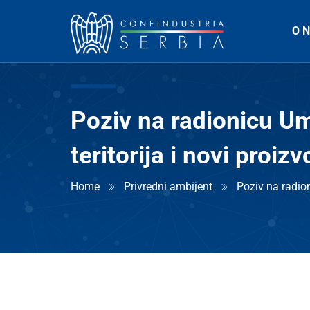
O 
Poziv na radionicu Um
teritorija i novi proizv
Home
Privredni ambijent
Poziv na radion