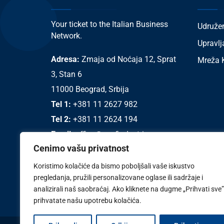
Your ticket to the Italian Business
Udruže
Network.
Upravlj
Adresa:
Zmaja od Noćaja 12, Sprat
Mreža K
3, Stan 6
11000 Beograd, Srbija
Tel 1:
+381 11 2627 982
Tel 2:
+381 11 2624 194
Email:
office@confindustria.rs
Cenimo vašu privatnost
Koristimo kolačiće da bismo poboljšali vaše iskustvo
pregledanja, pružili personalizovane oglase ili sadržaje i
analizirali naš saobraćaj. Ako kliknete na dugme „Prihvati sve”
prihvatate našu upotrebu kolačića.