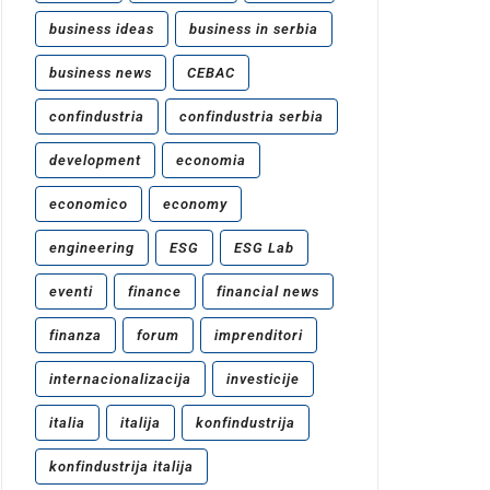
business ideas
business in serbia
business news
CEBAC
confindustria
confindustria serbia
development
economia
economico
economy
engineering
ESG
ESG Lab
eventi
finance
financial news
finanza
forum
imprenditori
internacionalizacija
investicije
italia
italija
konfindustrija
konfindustrija italija