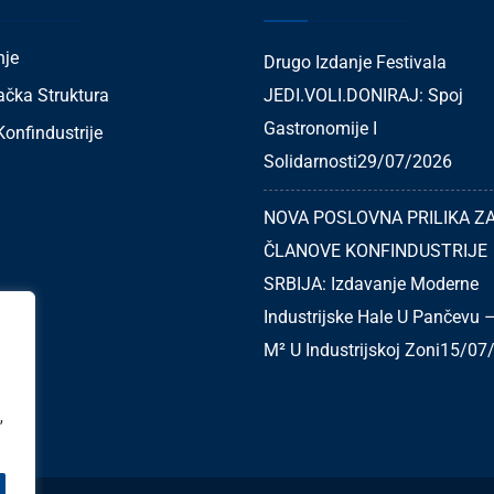
nje
Drugo Izdanje Festivala
ačka Struktura
JEDI.VOLI.DONIRAJ: Spoj
Gastronomije I
onfindustrije
Solidarnosti
29/07/2026
NOVA POSLOVNA PRILIKA Z
ČLANOVE KONFINDUSTRIJE
SRBIJA: Izdavanje Moderne
Industrijske Hale U Pančevu 
M² U Industrijskoj Zoni
15/07
,