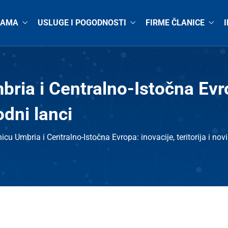
NAMA
USLUGE I POGODNOSTI
FIRME ČLANICE
bria i Centralno-Istočna Evro
odni lanci
icu Umbria i Centralno-Istočna Evropa: inovacije, teritorija i nov