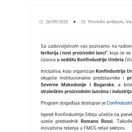
26/09/2025
Privredni ambijent
,
Ves
Sa zadovoljstvom vas pozivamo na radio
teritorija i novi proizvodni lanci“
, koja će se
časova
u sedištu Konfindustrije Umbria
(Vi
Inicijativa, koju organizuje
Konfindustrija U
okupiće institucionalne predstavnike i
pr
Severne Makedonije i Bugarske
, a bi
strateškim proizvodnim lancima i industrij
Program događaja dostupan je
Confindust
Ispred Konfindustrije Srbija učešće na pan
uzeće predsednik
Romano Rossi.
Takođe
inovativna rešenja u FMCG retail sektoru.