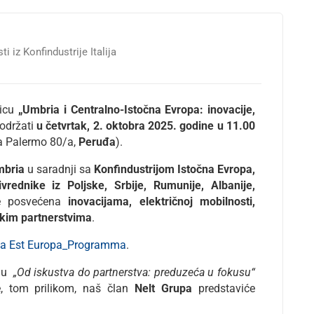
ti iz Konfindustrije Italija
nicu
„Umbria i Centralno-Istočna Evropa: inovacije,
 održati
u četvrtak, 2. oktobra 2025. godine u 11.00
a Palermo 80/a,
Peruđa
).
mbria
u saradnji sa
Konfindustrijom Istočna Evropa,
ivrednike iz Poljske, Srbije, Rumunije, Albanije,
će posvećena
inovacijama, električnoj mobilnosti,
skim partnerstvima
.
ria Est Europa_Programma
.
elu
„Od iskustva do partnerstva: preduzeća u fokusu“
, tom prilikom, naš član
Nelt Grupa
predstaviće