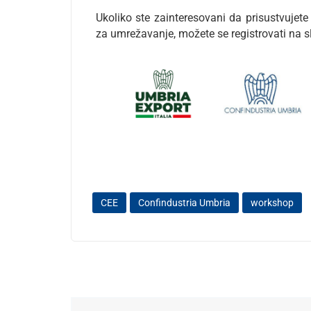
Ukoliko ste zainteresovani da prisustvujete
za umrežavanje, možete se registrovati na
CEE
Confindustria Umbria
workshop