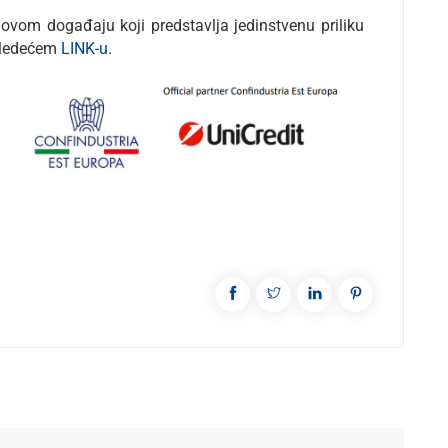
 ovom događaju koji predstavlja jedinstvenu priliku
 sledećem
LINK-u
.