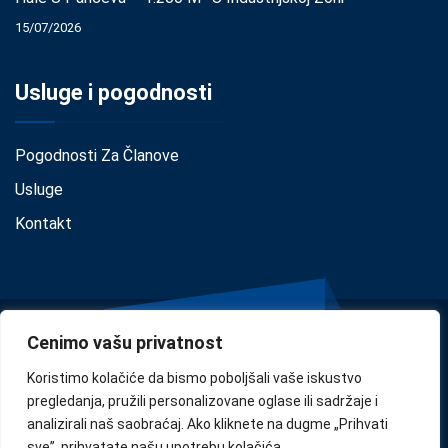
15/07/2026
Usluge i pogodnosti
Pogodnosti Za Članove
Usluge
Kontakt
Cenimo vašu privatnost
Koristimo kolačiće da bismo poboljšali vaše iskustvo
pregledanja, pružili personalizovane oglase ili sadržaje i
analizirali naš saobraćaj. Ako kliknete na dugme „Prihvati
Privacy
•
Cookie Policy
•
Disclaimer
sve”, prihvatate našu upotrebu kolačića.