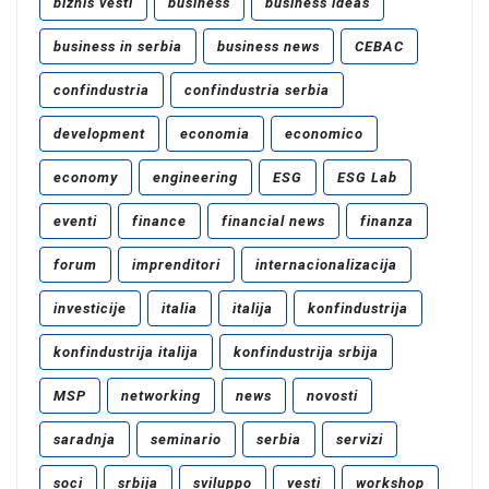
biznis vesti
business
business ideas
business in serbia
business news
CEBAC
confindustria
confindustria serbia
development
economia
economico
economy
engineering
ESG
ESG Lab
eventi
finance
financial news
finanza
forum
imprenditori
internacionalizacija
investicije
italia
italija
konfindustrija
konfindustrija italija
konfindustrija srbija
MSP
networking
news
novosti
saradnja
seminario
serbia
servizi
soci
srbija
sviluppo
vesti
workshop