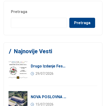
Pretraga
Pretraga
Najnovije Vesti
Drugo Izdanje Festivala JEDI.VOLI.DONIRAJ: Spoj Gastronomije I Solidarnosti
29/07/2026
NOVA POSLOVNA PRILIKA ZA ČLANOVE KONFINDUSTRIJE SRBIJA: Izdavanje Moderne Industrijske Hale U Pančevu – 1.200 M² U Industrijskoj Zoni
15/07/2026