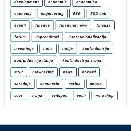
development
economia
economico
economy
engineering
ESG
ESG Lab
eventi
finance
financial news
finanza
forum
imprenditori
internacionalizacija
investicije
italia
italija
konfindustrija
konfindustrija italija
konfindustrija srbija
MSP
networking
news
novosti
saradnja
seminario
serbia
servizi
soci
srbija
sviluppo
vesti
workshop